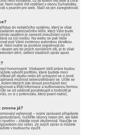
omu není lhostejné, co se kolem něj děje a chce
t. Není nutné mít vzdělání v oboru žurnalistiky,
ti s psaním pro web. Stačí se jen zaregistrovat.
ace?
 přístup do redakčního systému, který je však
 zadáním autorizačního klíče, který Vám bude
ohoto opatření je zamezit zneužívání cizích
ydává za cizí osobu. Na webu se pak Vaše
ovat pod Vámi zvolenou autorskou zkratkou.
é. Není nutné se posléze registrovat do
upin ani do jiných sociálních sítí, je to však
edování dění, sdílení vlastních zpráv apod.
t?
 není honorované. Výstupem Vaší práce budou
můžete vytvořit portfolio, které budete moci
příklad při studiu nebo při ucházení se o nové
 zajímavá možnost sebevzdělávání se. Učíte se
í, kolem kterých jste dosud procházeli bez
lyzovat a třídit informace a kultivovanou formou
Učíte se od událostí poodstoupit a hodnotit je
Vás, co si z potenciálu, který psaní nabízí,
 zrovna já?
formování veřejnosti – svými zprávami přispějete
spoluobčanů, rozšíříte obzory nejen jim, ale také
o nového – získáte nové zkušenosti. Naučíte se
způsobem (viz výše). Ze svých zpráv si můžete
é můžete v budoucnu využít.