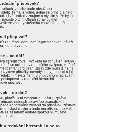
 ideální příspěvek?
a větách, v nichž bude obsaženo to
e sdělit. Téma je volné, jedná se principiálně o
pokud vás cokoliv zaujme a myslíte si, že by to
di, napište o tom. Obsah zpráv by měl
eškeré zásady slušného chování a další
kcí.
el přispívat?
ků za určitou dobu není nijak stanoven. Záleží
 které si zvolíte.
 se – co dál?
ách zaregistrovali, vyčkejte na schválení svého
oté už se ocitnete v redakčním systému, v němž
mě rozhraní pro psaní zpráv zde můžete najít i
 jazykové příručky, návody a tipy, jak psát a jak
 redakčním systémem. S přibývajícími zprávami
ostupovat i v redakční hierarchii – tento
 nové možnosti.
vek – co dál?
 přiložili k ní fotografii a uložili ji, zpráva
 v případě nutnosti opraví (po gramatické i
 případě editorského zásahu do příspěvku zůstává
ševním vlastnictvím a bude mu přisouzeno Vaše
ete se zásahem editora spokojeni, můžete
toru stáhnout.
 v redakční hierarchii a co to