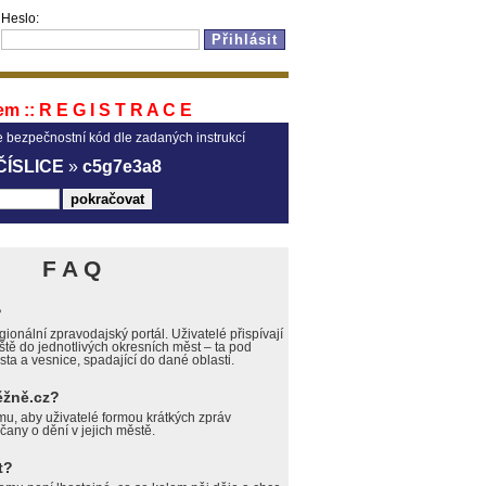
Heslo:
m :: R E G I S T R A C E
e bezpečnostní kód dle zadaných instrukcí
ČÍSLICE
»
c5g7e3a8
F A Q
?
ionální zpravodajský portál. Uživatelé přispívají
ště do jednotlivých okresních měst – ta pod
sta a vesnice, spadající do dané oblasti.
ěžně.cz?
mu, aby uživatelé formou krátkých zpráv
čany o dění v jejich městě.
t?