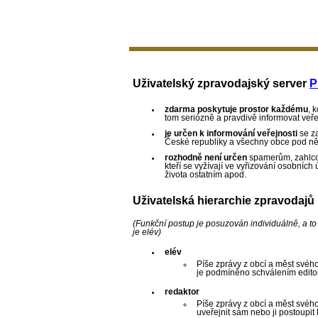
Uživatelský zpravodajský server
P
zdarma poskytuje prostor každému
, 
tom seriózně a pravdivě informovat veře
je určen k informování veřejnosti
se z
České republiky a všechny obce pod ně
rozhodně není určen
spamerům, zahlcov
kteří se vyžívají ve vyřizování osobních
života ostatním apod.
Uživatelská hierarchie zpravodajů
(Funkční postup je posuzován individuálně, a to 
je elév)
elév
Píše zprávy z obcí a měst své
je podmíněno schválením editora
redaktor
Píše zprávy z obcí a měst sv
uveřejnit sám nebo ji postoupit 