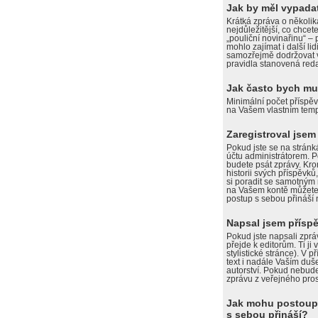
Jak by měl vypadat
Krátká zpráva o několik
nejdůležitější, co chcet
„pouliční novinařinu“ – 
mohlo zajímat i další li
samozřejmě dodržovat v
pravidla stanovená reda
Jak často bych mus
Minimální počet příspěv
na Vašem vlastním tempu,
Zaregistroval jsem
Pokud jste se na stránk
účtu administrátorem. P
budete psát zprávy. Kro
historii svých příspěvků,
si poradit se samotným
na Vašem kontě můžete p
postup s sebou přináší
Napsal jsem příspě
Pokud jste napsali zprávu,
přejde k editorům. Ti ji
stylistické stránce). V
text i nadále Vaším du
autorství. Pokud nebud
zprávu z veřejného pros
Jak mohu postoupit
s sebou přináší?