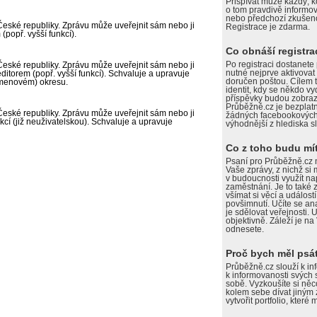
Přispívat může každý, k
o tom pravdivě informova
nebo předchozí zkušenos
České republiky. Zprávu může uveřejnit sám nebo ji
Registrace je zdarma.
(popř. vyšší funkcí).
Co obnáší registr
Po registraci dostanete
České republiky. Zprávu může uveřejnit sám nebo ji
nutné nejprve aktivovat
editorem (popř. vyšší funkcí). Schvaluje a upravuje
doručen poštou. Cílem t
menovém) okresu.
identit, kdy se někdo v
příspěvky budou zobraz
Průběžně.cz je bezplatn
České republiky. Zprávu může uveřejnit sám nebo ji
žádných facebookových sk
kcí (již neuživatelskou). Schvaluje a upravuje
výhodnější z hlediska sl
Co z toho budu mí
Psaní pro Průběžně.cz
Vaše zprávy, z nichž si 
v budoucnosti využít na
zaměstnání. Je to také
všímat si věcí a událost
povšimnutí. Učíte se ana
je sdělovat veřejnosti. 
objektivně. Záleží je na 
odnesete.
Proč bych měl psát
Průběžně.cz slouží k in
k informovanosti svých 
sobě. Vyzkoušíte si něc
kolem sebe dívat jiným 
vytvořit portfolio, kter