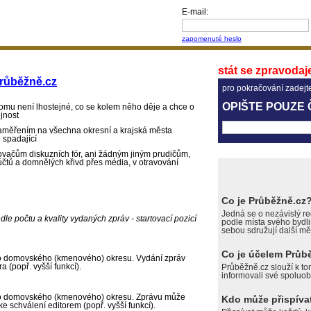
E-mail:
zapomenuté heslo
stát se zpravodaje
růběžně.cz
pro pokračování zadejt
OPIŠTE POUZE 
komu není lhostejné, co se kolem něho děje a chce o
jnost
aměřením na všechna okresní a krajská města
 spadající
ačům diskuzních fór, ani žádným jiným prudičům,
 účtů a domnělých křivd přes média, v otravování
Co je Průběžně.cz
Jedná se o nezávislý reg
dle počtu a kvality vydaných zpráv - startovací pozicí
podle místa svého bydli
sebou sdružují další mě
Co je účelem Průb
ho domovského (kmenového) okresu. Vydání zpráv
 (popř. vyšší funkcí).
Průběžně.cz slouží k to
informovali své spoluob
ého domovského (kmenového) okresu. Zprávu může
Kdo může přispíva
ke schválení editorem (popř. vyšší funkcí).